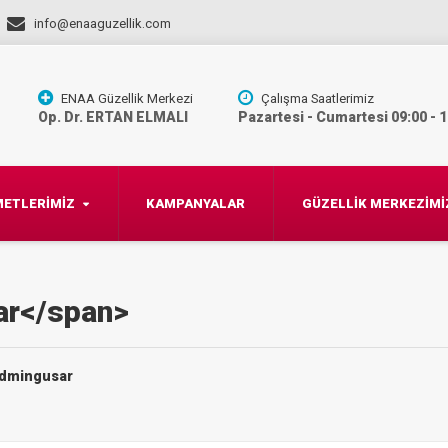
info@enaaguzellik.com
ENAA Güzellik Merkezi
Çalışma Saatlerimiz
Op. Dr. ERTAN ELMALI
Pazartesi - Cumartesi 09:00 - 
METLERİMİZ
KAMPANYALAR
GÜZELLİK MERKEZİMİ
ar</span>
 admingusar