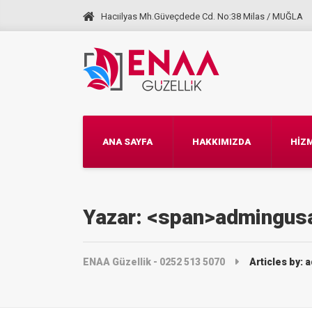
Hacıilyas Mh.Güveçdede Cd. No:38 Milas / MUĞLA
ANA SAYFA
HAKKIMIZDA
HİZ
Yazar: <span>admingus
ENAA Güzellik - 0252 513 5070
Articles by: