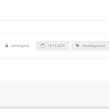
admingusar
14.12.2024
Uncategorized