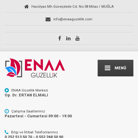
Hacıilyas Mh.Güveçdede Cd. No:38 Milas / MUĞLA
info@enaaguzellik.com
MENÜ
ENAA Güzellik Merkezi
Op. Dr. ERTAN ELMALI
Çalışma Saatlerimiz
Pazartesi - Cumartesi 09:00 - 19:00
Bilgi ve İrtibat Telefonlarımız
0 252 513 50 70 - 0 552 268 50 90